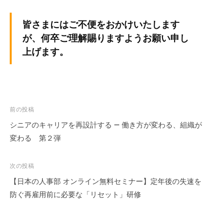
皆さまにはご不便をおかけいたします
が、何卒ご理解賜りますようお願い申し
上げます。
投
前の投稿
稿
シニアのキャリアを再設計する — 働き方が変わる、組織が
ナ
変わる 第２弾
ビ
ゲ
次の投稿
ー
【日本の人事部 オンライン無料セミナー】定年後の失速を
シ
防ぐ再雇用前に必要な「リセット」研修
ョ