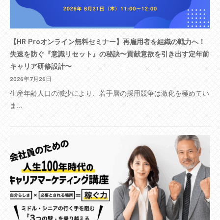
【HR Proオンライン無料セミナー】再雇用者を組織の戦力へ！
失速を防ぐ『意識リセット』の秘訣〜貢献意欲を引き出す定年前
キャリア研修設計〜
2026年7月26日
生産年齢人口の減少により、若手層の採用競争は激化を極めてい
ま...