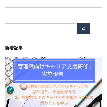
ン
サ
イ
ト
内
新着記事
検
索