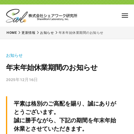
ー
コ
式
会
ン
メ
社
テ
ニ
シ
株
ュ
ン
未
ェ
ー
HOME
更新情報
お知らせ
年末年始休業期間のお知らせ
式
来
ツ
ア
に
会
へ
ワ
つ
社
ス
ー
お知らせ
な
キ
シ
ク
が
年末年始休業期間のお知らせ
ッ
研
ェ
る
究
プ
ア
2025年12月16日
b
選
所
ワ
y
択
ー
祥
肢
世
ク
を
平素は格別のご高配を賜り、誠にありが
青
す
研
とうございます。
木
べ
究
誠に勝手ながら、下記の期間を年末年始
て
所
休業とさせていただきます。
の