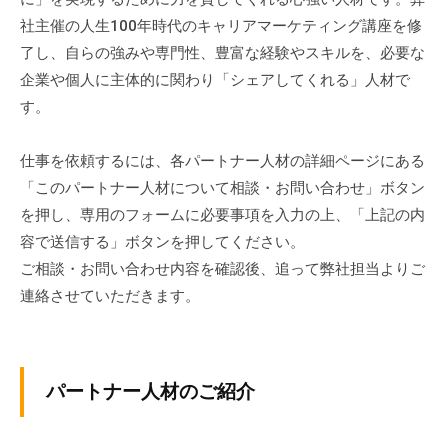
ナ
人
社主催の人生100年時代のキャリアマーケティング講座を修
ー
に
了し、自らの強みや専門性、豊富な経験やスキルを、必要な
人
企業や個人に主体的に関わり「シェアしてくれる」人材で
す。
材
2025
仕事を依頼するには、各パートナー人材の詳細ページにある
年
「このパートナー人材について相談・お問い合わせ」ボタン
7
を押し、専用のフォームに必要事項を入力の上、「上記の内
月
容で送信する」ボタンを押してください。
10
ご相談・お問い合わせ内容を確認後、追って弊社担当よりご
日
連絡させていただきます。
by
swladmin
パートナー人材のご紹介