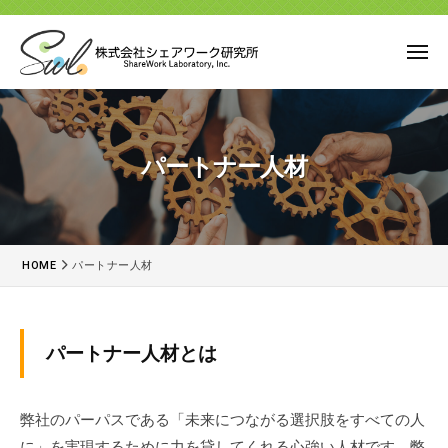
ー
コ
式
会
ン
メ
社
テ
ニ
シ
株
ュ
ン
未
ェ
ー
式
来
ツ
ア
に
会
へ
ワ
パートナー人材
つ
社
ス
ー
な
キ
シ
ク
が
ッ
研
ェ
る
究
プ
ア
HOME
パートナー人材
選
所
ワ
択
ー
肢
パ
ク
を
パートナー人材とは
す
研
ー
べ
究
ト
て
弊社のパーパスである「未来につながる選択肢をすべての人
所
の
に」を実現するために力を貸してくれる心強い人材です。弊