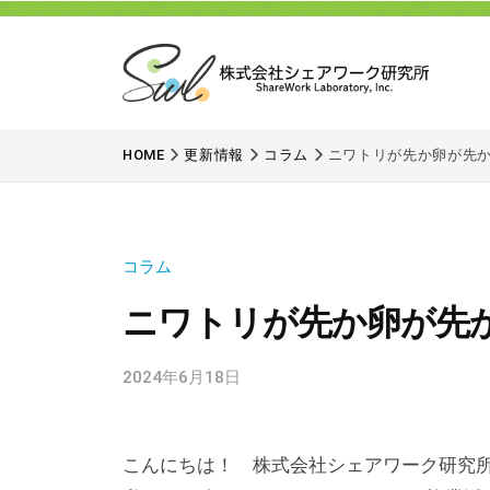
式
コ
会
ン
社
テ
シ
ン
株
未
ェ
ツ
式
来
ア
HOME
更新情報
コラム
ニワトリが先か卵が先か⁈ 
へ
ワ
に
会
ス
ー
つ
社
ク
キ
な
シ
コラム
研
ッ
が
ェ
究
る
プ
ニワトリが先か卵が先か⁈ 
ア
所
選
ワ
択
2024年6月18日
b
ー
肢
y
を
祥
ク
こんにちは！ 株式会社シェアワーク研究
世
す
研