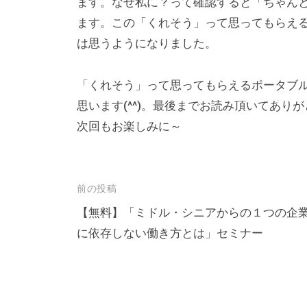
ます。なぜ私に？って確認すると「ちゃん
ます。この「くれそう」って思ってもらえ
は思うようになりました。
「くれそう」って思ってもらえるポータブルス
思います(^^)。最後までお読み頂いてあり
次回もお楽しみに～
投
前の投稿
稿
【無料】「ミドル・シニアからの１つの企
に依存しない働き方とは」セミナー
ナ
ビ
ゲ
ー