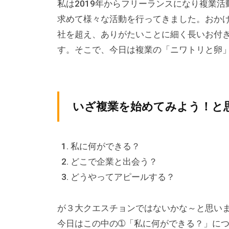
青
私は2019年からフリーランスになり複業
べ
究
木
求めて様々な活動を行ってきました。おか
て
所
社を超え、ありがたいことに細く長いお付
の
人
す。そこで、今日は複業の「ニワトリと卵
に
いざ複業を始めてみよう！と
私に何ができる？
どこで企業と出会う？
どうやってアピールする？
が３大クエスチョンではないかな～と思い
今日はこの中の➀「私に何ができる？」に