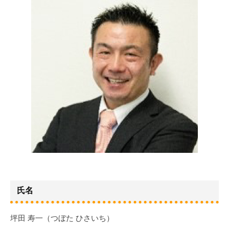
一
人
（つ
に
ぼ
た
ひ
さ
い
ち）
2025
年
1
月
氏名
8
日
坪田 寿一（つぼた ひさいち）
by