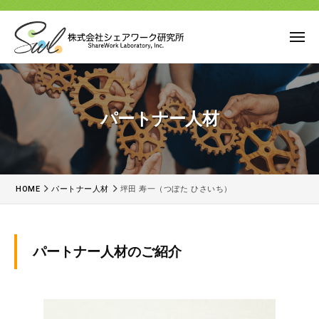
ー
コ
式
会
ン
メ
社
テ
ニ
シ
株
ュ
ン
未
ェ
ー
式
来
ツ
ア
に
会
へ
ワ
パートナー人材
つ
社
ス
ー
な
キ
シ
ク
が
ッ
研
ェ
る
究
プ
ア
HOME
パートナー人材
坪田 寿一（つぼた ひさいち）
選
所
ワ
択
ー
肢
坪
ク
を
パートナー人材のご紹介
す
研
田
べ
究
寿
て
所
の